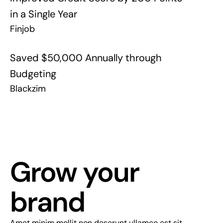
in a Single Year
Finjob
Saved $50,000 Annually through
Budgeting
Blackzim
Grow your
brand
Amet minim mollit non deserunt ullamco est sit